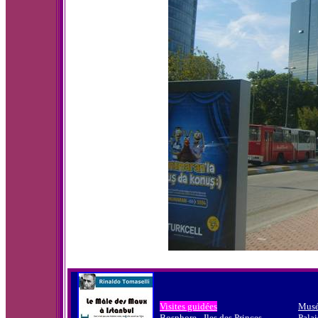
Visites guidées
Musé
Bosphore
-
Iles des Princes
Palai