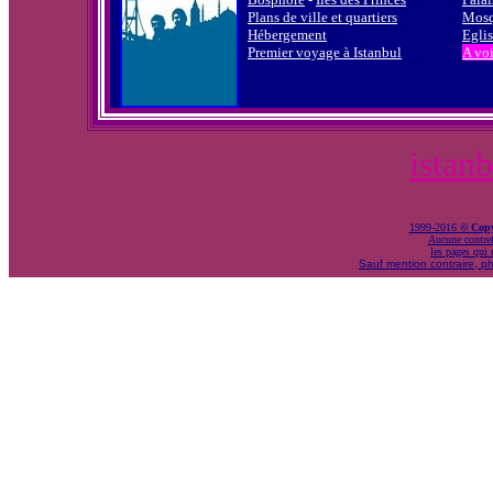
Plans de ville et quartiers
Mosq
Hébergement
Eglis
Premier voyage
à Istanbul
A voi
istan
1999-2016
© Cop
Aucune contref
les pages qui 
Sauf mention contraire, ph